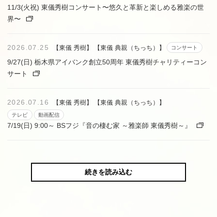
11/3(火祝) 東儀秀樹コンサート〜悠久と革新と楽しめる雅楽の世
界〜
2026.07.25
【東儀 秀樹】
【東儀 典親（ちっち）】
コンサート
9/27(日) 栃木県アイバンク創立50周年 東儀秀樹チャリティーコン
サート
2026.07.16
【東儀 秀樹】
【東儀 典親（ちっち）】
テレビ
動画配信
7/19(日) 9:00～ BSフジ『音の棲む家 ～雅楽師 東儀秀樹～』
続きを読み込む