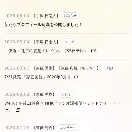
2026.08.04
【手塚 日南人】
お知らせ
新たなプロフィール写真を公開しました！
2026.08.04
【手塚 日南人】
テレビ
「友近・礼二の妄想トレイン」（BS日テレ）
2026.08.03
【東儀 秀樹】
【東儀 典親（ちっち）】
雑誌
7/31発売 『家庭画報』2026年9月号
2026.08.01
【東儀 秀樹】
ラジオ
8/4(火) 午後11時台〜 NHK『ラジオ深夜便〜ミッドナイトトー
ク』
2026.07.29
【東儀 秀樹】
コンサート