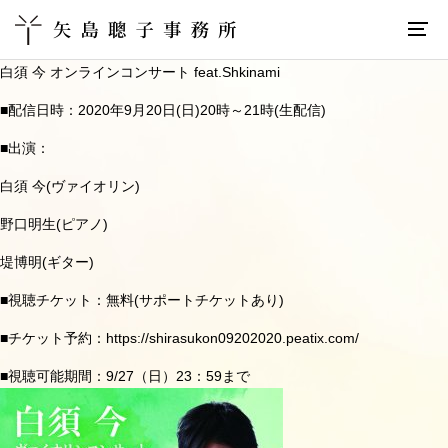
白須
今
オンラインコンサート
feat.Shkinami
■
配信日時：
2020
年
9
月
20
日
(
日
)20
時～
21
時
(
生配信
)
■
出演：
白須
今
(
ヴァイオリン
)
野口明生
(
ピアノ
)
堤博明
(
ギター
)
■
視聴チケット：無料
(
サポートチケットあり
)
■チケット予約：https://shirasukon09202020.peatix.com/
■
視聴可能期間：
9/27
（日）
23
：
59
まで