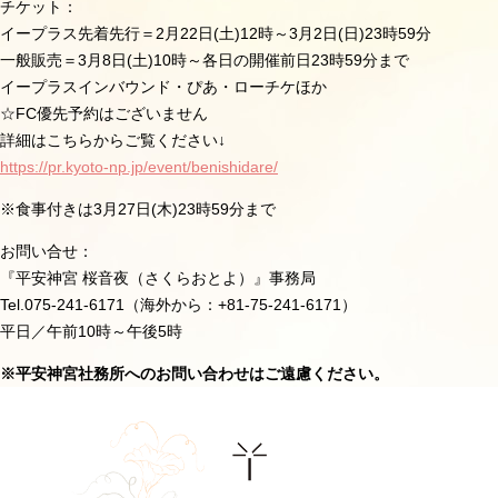
チケット：
イープラス先着先行＝2月22日(土)12時～3月2日(日)23時59分
一般販売＝3月8日(土)10時～各日の開催前日23時59分まで
イープラスインバウンド・ぴあ・ローチケほか
☆FC優先予約はございません
詳細はこちらからご覧ください↓
https://pr.kyoto-np.jp/event/benishidare/
※食事付きは
3
月
27
日
(
木
)23
時
59
分まで
お問い合せ：
『平安神宮 桜音夜（さくらおとよ）』事務局
Tel.075-241-6171（海外から：+81-75-241-6171）
平日／午前10時～午後5時
※平安神宮社務所へのお問い合わせはご遠慮ください。