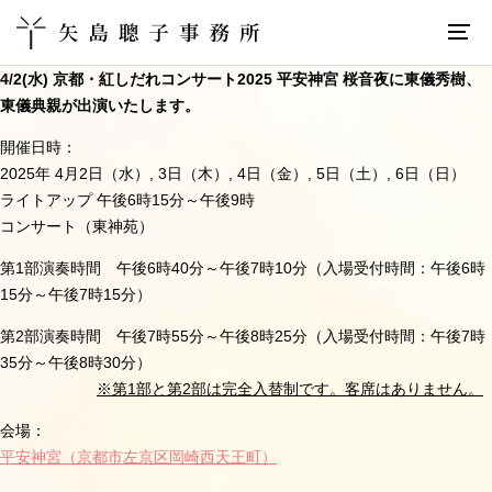
4/2(水) 京都・紅しだれコンサート2025 平安神宮 桜音夜に東儀秀樹、
東儀典親が出演いたします。
開催日時：
2025年
4月2日（水）, 3日（木）, 4日（金）,
5
日（土）, 6日（日）
ライトアップ 午後
6
時
15
分～午後
9
時
コンサート（東神苑）
第
1
部演奏時間 午後
6
時
40
分～午後
7
時
10
分（入場受付時間：午後
6
時
15
分～午後
7
時
15
分）
第
2
部演奏時間 午後
7
時
55
分～午後
8
時
25
分（入場受付時間：午後
7
時
35
分～午後
8
時
30
分）
※第
1
部と第
2
部は完全入替制です。客席はありません。
会場：
平安神宮
（京都市左京区岡崎西天王町）