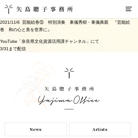
2021/11/6 芸能絵巻⑤ 特別演奏 東儀秀樹・東儀典親 『芸能絵
巻 和の心と美を世界に』
YouTube「奈良県文化資源活用課チャンネル」にて
3/31まで配信
News
Artists