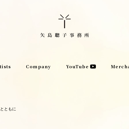
tists
Company
YouTube
Merch
とともに