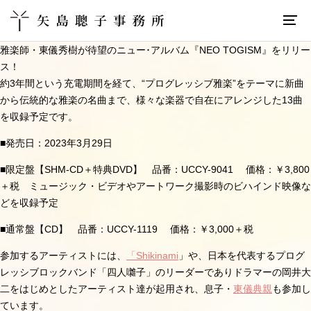
雅楽師・東儀秀樹が待望のニュー･アルバム『NEO TOGISM』をリリー
ス！
約3年間という充電期間を経て、“プログレッシブ雅楽”をテーマに新曲
から伝統的な雅楽の名曲まで、様々な楽器で自在にアレンジした13曲
を収録予定です。
■発売日：2023年3月29日
■限定盤【
SHM-CD
＋特典
DVD
】
品番：UCCY-9041
価格：￥
3,800
＋税 ミュージック・ビデオやアートワーク撮影時のビハインド映像な
どを収録予定
■通常盤【
CD
】
品番：UCCY-1119
価格：￥
3,000
＋税
参加するアーティストには、
「
Shikinami
」や、日本を代表するプログ
レッシブロックバンド「四人囃子」のリーダーでありドラマーの岡井大
二をはじめとしたアーティスト達が起用され、息子・
東儀典親
も参加し
ています。