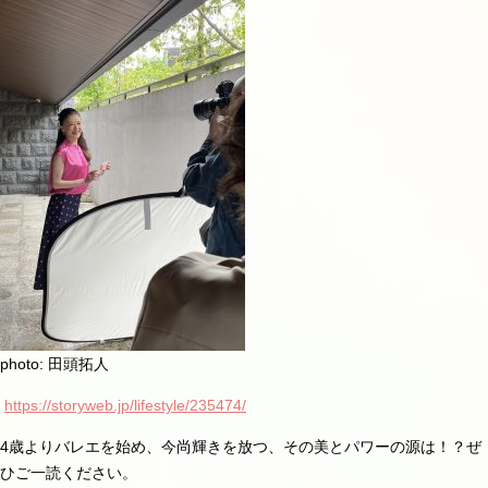
photo:
田頭拓人
https://storyweb.jp/lifestyle/235474/
4
歳よりバレエを始め、今尚輝きを放つ、その美とパワーの源は！？ぜ
ひご一読ください。