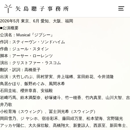
2026年5月 東京、6月 愛知、大阪、福岡
■公演概要
公演名：Musical『ジプシー』
作詞：スティーヴン・ソンドハイム
作曲：ジュール・スタイン
脚本：アーサー・ローレンツ
演出：クリストファー・ラスコム
翻訳・訳詞：高橋亜子
出演：大竹しのぶ、田村芽実、井上瑞稀、富田鈴花、今井清隆
鳥居かほり、飯野めぐみ、風間水希
石田圭祐、櫻井章喜、安福毅
岩﨑巧馬、鈴木満梨奈、砂塚健斗、竹一穂香、竹内真里、山川大智、吉
井乃歌
小松育海（スウィング）、冨士渕光希（スウィング）
岡田雪乃、ジ ヤシホ、宿谷彩禾、藤田緋万里、松本望海、宮野陽光
アッカヤ陽仁、大久保壮駿、髙橋翔大、新妻諒人、西原至、新田隼士、