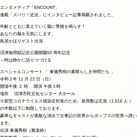
エンタメディア「ENCOUNT」
連載「ズバリ！近況」にインタビュー記事掲載されました。
年齢とともに衰えていく脳に警鐘を鳴らす！
あなたの脳を元気にします。
鳥居かほりゲスト出演
沼津御用邸記念公園開園50 周年記念
～時は静かに語りつづける
スペシャルコンサート 「 東儀秀樹の素晴らしき仲間たち 」
令和２年 11 月 22 日（日）
開場午後 ２ 時 開演 午後３時
場所 沼津市民文化センター 大ホール
※新型コロナウイルス感染症対策のため、座席数は定員（1,516 人 ）
の半数以下に制限しております。
豪華なキャストが素敵な演出で古事記の世界からポップスの世界へ誘い
ます。
出演 東儀秀樹（雅楽師）