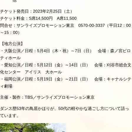
他
チケット発売日：2023年2月25日（土）
チケット料金：S席14,500円 A席11,500
問合せ：サンライズプロモーション東京 0570‐00‐3337（平日12：00
～15：00）
【地方公演】
・大阪公演／日程：5月4日（木・祝）～7日（日） 会場：森ノ宮ピロ
ティホール
・愛知公演／日程：5月12日（金）～14日（日） 会場：刈谷市総合文
化センター アイリス 大ホール
・福岡公演／日程：5月19日（金）～21日（日） 会場：キャナルシテ
ィ劇場
主催・製作：TBS／サンライズプロモーション東京
ダンス歴
53
年の鳥居かほりが、
50
代の軽やかな過ごし方について語っ
ています。