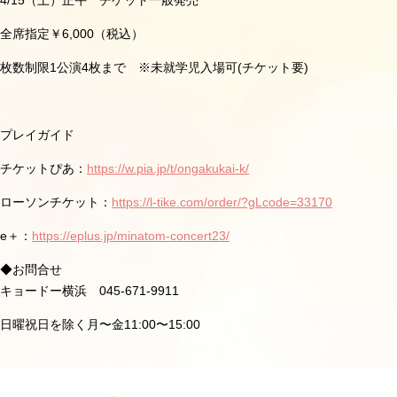
4/15
（土）正午 チケット一般発売
全席指定￥
6,000
（税込）
枚数制限
1
公演
4
枚まで ※未就学児入場可
(
チケット要
)
プレイガイド
チケットぴあ：
https://w.pia.jp/t/ongakukai-k/
ローソンチケット：
https://l-tike.com/order/?gLcode=33170
e
＋：
https://eplus.jp/minatom-concert23/
◆
お問合せ
キョードー横浜
045-671-9911
日曜祝日を除く月〜金
11:00
〜
15:00