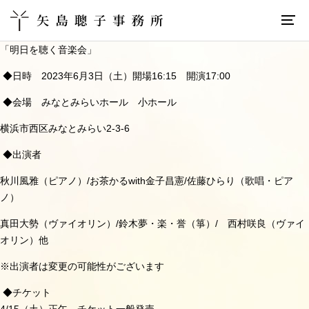
「明日を聴く音楽会」
◆
日時
2023
年
6
月
3
日（土）開場
16:15
開演
17:00
◆
会場 みなとみらいホール 小ホール
横浜市西区みなとみらい
2-3-6
◆
出演者
秋川風雅（ピアノ）
/
お茶かる
with
金子昌憲
/
佐藤ひらり（歌唱・ピア
ノ）
真田大勢（ヴァイオリン）
/
鈴木夢・楽・誉（箏）
/
西村咲良（ヴァイ
オリン）他
※出演者は変更の可能性がございます
◆
チケット