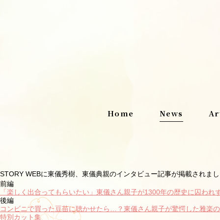
Home
News
Ar
STORY WEBに東儀秀樹、東儀典親のインタビュー記事が掲載されま
前編
「楽しく出合ってもらいたい」東儀さん親子が
1300
年の歴史に囚われ
後編
コンビニで買った豆苗に聴かせたら
…
？東儀さん親子が驚愕した雅楽の
特別カット集