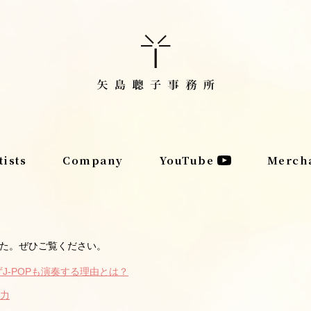
tists
Company
YouTube
Merch
した。ぜひご覧ください。
ず
J-POP
も演奏する理由とは？
力