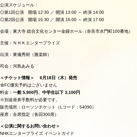
公演スケジュール：
◎第1回公演 開場 12:30 ／ 開演 13:00 ～ 終演 14:00
◎第2回公演
開場
15:30
／
開演
16:00
～
終演
17:00
会場：東大寺
総合文化センター金鐘ホール（奈良市水門町
100
番地）
主催：ＮＨＫエンタープライズ
出演：東儀秀樹（雅楽師）
司会：河島あみる
＜チケット情報＞
6
月
18
日（木）発売
☆
FC優先予約はございません
料金：
一般 5,900円、中学生以下 3,100円
※
別途発券手数料が必要です。
販売場所：ローソンチケット（
L
コード：
54090
）
座席：全席指定（各回
300
席）
＜公演に関するお問い合わせ＞
NHKエンタープライズ イベントガイド