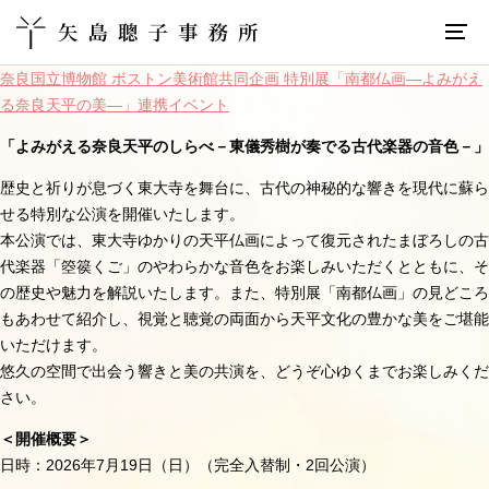
奈良国立博物館 ボストン美術館共同企画 特別展「南都仏画―よみがえ
る奈良天平の美―」連携イベント
「よみがえる奈良天平のしらべ－東儀秀樹が奏でる古代楽器の音色－」
歴史と祈りが息づく東大寺を舞台に、古代の神秘的な響きを現代に蘇ら
せる特別な公演を開催いたします。
本公演では、東大寺ゆかりの天平仏画によって復元されたまぼろしの古
代楽器「箜篌くご」のやわらかな音色をお楽しみいただくとともに、そ
の歴史や魅力を解説いたします。また、特別展「南都仏画」の見どころ
もあわせて紹介し、視覚と聴覚の両面から天平文化の豊かな美をご堪能
いただけます。
悠久の空間で出会う響きと美の共演を、どうぞ心ゆくまでお楽しみくだ
さい。
＜開催概要＞
日時：
2026
年
7
月
19
日（日）（完全入替制・
2
回公演）