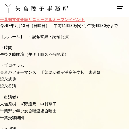
千葉県文化会館リニューアルオープンイベント
令和7年7月13日（日曜日） 午前11時30分から午後4時30分まで
【大ホール】 ～記念式典・記念公演～
・時間
午後２時開演（午後１時３０分開場）
・プログラム
書道パフォーマンス 千葉県立袖ヶ浦高等学校 書道部
記念式典
記念公演
（出演者）
東儀秀樹 〆野護元 中村華子
千葉県少年少女合唱連盟合唱団
千葉交響楽団
・入場料