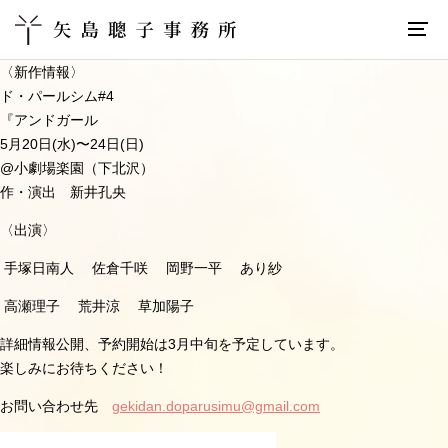
〈新作情報〉
ド・パールシム
#4
『アンドガール
5
月
20
日
(
水
)
〜
24
日
(
日
)
@
小劇場楽園（下北沢）
作・演出 新井孔央
〈出演〉
手塚日南人
佐倉千咲
岡野一平
あり紗
高瀬理子
荒井涼
草加陽子
詳細情報公開、予約開始は
3
月中旬を予定しています。
楽しみにお待ちください！
お問い合わせ先
gekidan.doparusimu@gmail.com