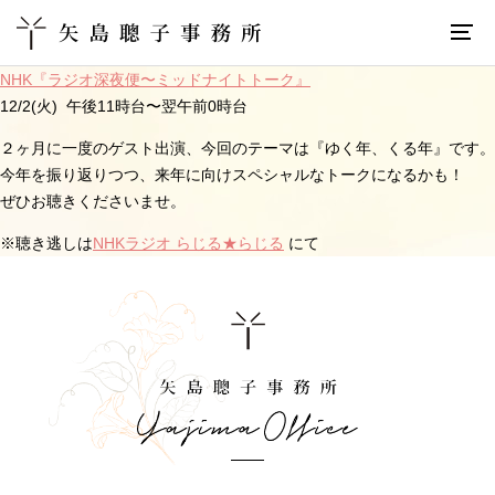
NHK『ラジオ深夜便〜ミッドナイトトーク』
12/2(火)
午後11時台〜翌午前0時台
２ヶ月に一度のゲスト出演、今回の
テーマは
『
ゆく年、くる年
』
です。
今年を振り返りつつ、来年に向けスペシャルなトークになるかも！
ぜひお聴きくださいませ。
※聴き逃しは
NHKラジオ らじる★らじる
にて