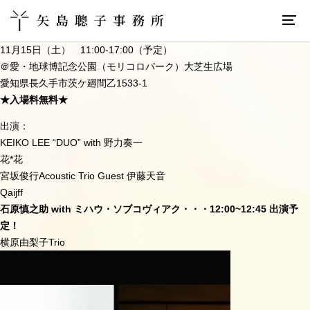
11月15日（土） 11:00-17:00（予定）
＠愛・地球博記念公園（モリコロパーク）大芝生広場
愛知県長久手市茨ケ廻間乙1533-1
★入場料無料★
出演：
KEIKO LEE “DUO” with 野力奏一
花*花
宮坂俊行Acoustic Trio Guest 伊藤天音
Qaijff
石原慎之助 with ミハウ・ソブコヴィアク・・・12:00~12:45 出演予
定！
横原由梨子Trio